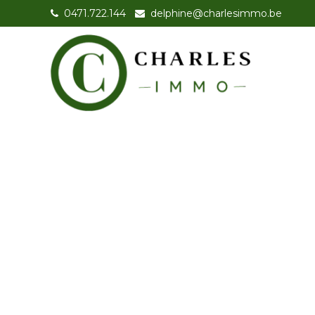
0471.722.144
-
delphine@charlesimmo.be