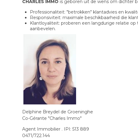
CHARLES IMMO
is geboren uit de wens om dichter bi
Professionaliteit: "betrokken" klantadvies en kwali
Responsiviteit: maximale beschikbaarheid die kl
Klantloyaliteit: proberen een langdurige relatie
aanbevelen.
Delphine Breydel de Groeninghe
Co-Gérante "Charles Immo"
Agent Immobilier . IPI: 513 889
0471/722.144