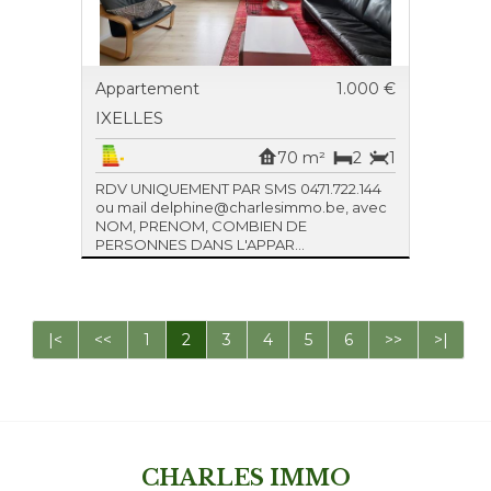
Appartement
1.000 €
IXELLES
70 m²
2
1
RDV UNIQUEMENT PAR SMS 0471.722.144
ou mail delphine@charlesimmo.be, avec
NOM, PRENOM, COMBIEN DE
PERSONNES DANS L'APPAR...
|<
<<
1
2
3
4
5
6
>>
>|
CHARLES IMMO