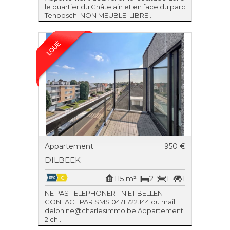
le quartier du Châtelain et en face du parc
Tenbosch. NON MEUBLE. LIBRE...
Appartement
950 €
DILBEEK
115 m²
2
1
1
NE PAS TELEPHONER - NIET BELLEN -
CONTACT PAR SMS 0471.722.144 ou mail
delphine@charlesimmo.be Appartement
2 ch...