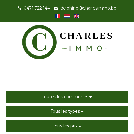
0471.722.144
-
delphine@charlesimmo.be
Toutes les communes
Tous les types
Tous les prix