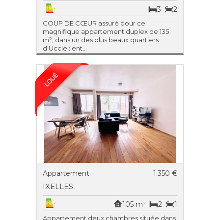
3
2
COUP DE CŒUR assuré pour ce
magnifique appartement duplex de 135
m², dans un des plus beaux quartiers
d’Uccle : ent...
Appartement
1.350 €
IXELLES
105 m²
2
1
Appartement deux chambres située dans