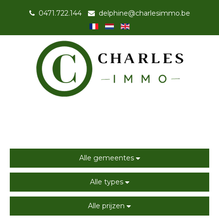
0471.722.144
-
delphine@charlesimmo.be
Alle gemeentes
Alle types
Alle prijzen