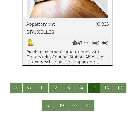
Appartement
€ 825
BRUXELLES
47 m²
1
1
Prachtig charmant appartement, wijk
Grote Markt, Centraal Station, Albertine.
Direct beschikbaar. Het apparteme...
|<
<<
11
12
13
14
15
16
17
18
19
>>
>|