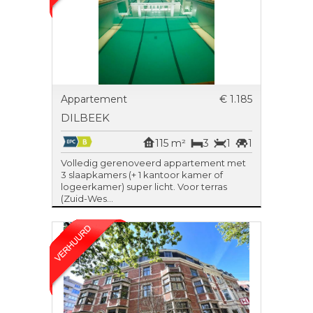
Appartement
€ 1.185
DILBEEK
115 m²
3
1
1
Volledig gerenoveerd appartement met
3 slaapkamers (+ 1 kantoor kamer of
logeerkamer) super licht. Voor terras
(Zuid-Wes...