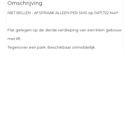
Omschrijving
NIET BELLEN - AFSPRAAK ALLEEN PER SMS op 0471.722.144!!!
Flat gelegen op de derde verdieping van een klein gebouw
met lift.
Tegenover een park. Beschikbaar onmiddellijk.
Slaapgedeelte in de woonkamer. Half ingerichte keuken
(geen koelkast of gasfornuis).
Uitstekende EPC D. Kosten 150€ (gemeenschappelijke + flat
water + flat verwarming). Kontract 1 jaar.
Foto's en tekst copyright © Charles Immo
Design en broncode copyright © Omnicasa -
Disclaimer
-
Privacy statement