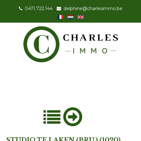
0471.722.144
-
delphine@charlesimmo.be
STUDIO TE LAKEN (BRU.) (1020)