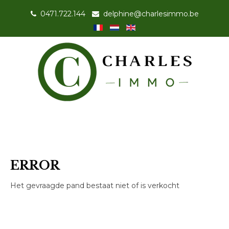
0471.722.144
-
delphine@charlesimmo.be
ERROR
Het gevraagde pand bestaat niet of is verkocht