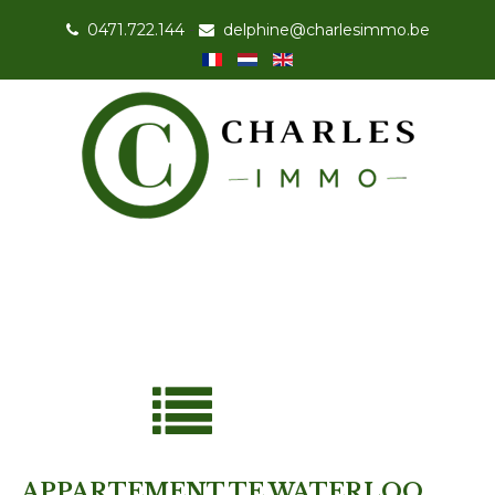
0471.722.144
-
delphine@charlesimmo.be
APPARTEMENT TE WATERLOO