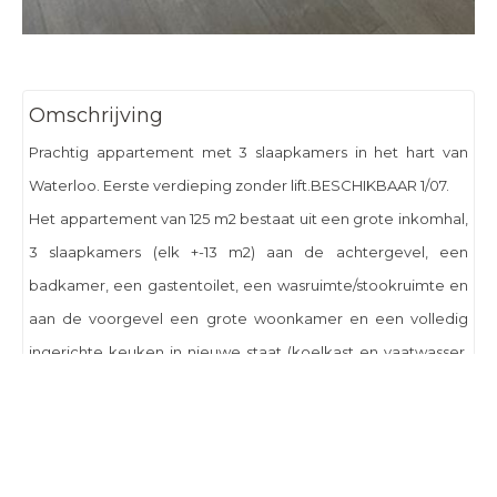
Omschrijving
Prachtig appartement met 3 slaapkamers in het hart van
Waterloo. Eerste verdieping zonder lift.BESCHIKBAAR 1/07.
Het appartement van 125 m2 bestaat uit een grote inkomhal,
3 slaapkamers (elk +-13 m2) aan de achtergevel, een
badkamer, een gastentoilet, een wasruimte/stookruimte en
aan de voorgevel een grote woonkamer en een volledig
ingerichte keuken in nieuwe staat (koelkast en vaatwasser,
aansluiting voor wasmachine). Grote kelder.
Recente renovaties: schilderwerk, veiligheidsdeur, dubbel
glas. Uitstekend PEB B.
Dichtbij scholen, treinstation, winkels en restaurants.