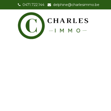
0471.722.144
-
delphine@charlesimmo.be