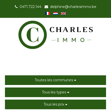
0471.722.144
-
delphine@charlesimmo.be
Toutes les communes
Tous les types
Tous les prix