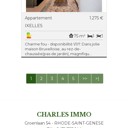
Appartement
1.275 €
IXELLES
75 m²
1
1
Charme fou - disponibilité 1/07. Dans jolie
maison Bruxelloise, au rez-de-
chaussée(pas de jardin), magnifiqu...
1
2
3
4
5
>>
>|
CHARLES IMMO
Groenlaan 54 - RHODE-SAINT-GENESE