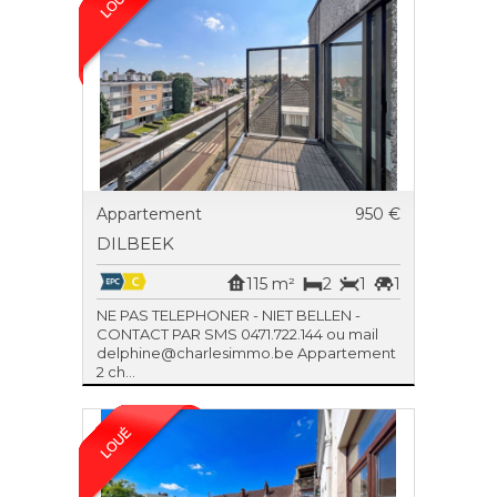
Appartement
950 €
DILBEEK
115 m²
2
1
1
NE PAS TELEPHONER - NIET BELLEN -
CONTACT PAR SMS 0471.722.144 ou mail
delphine@charlesimmo.be Appartement
2 ch...