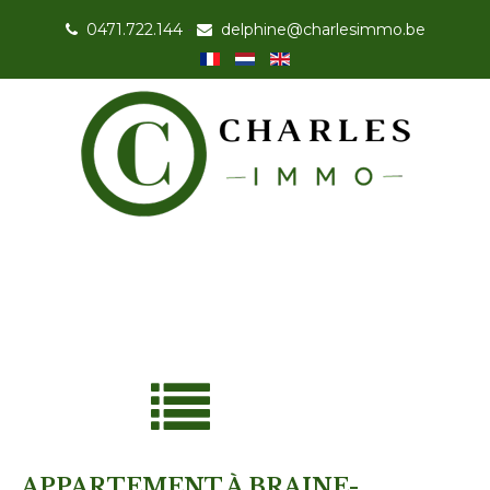
0471.722.144
-
delphine@charlesimmo.be
APPARTEMENT À BRAINE-