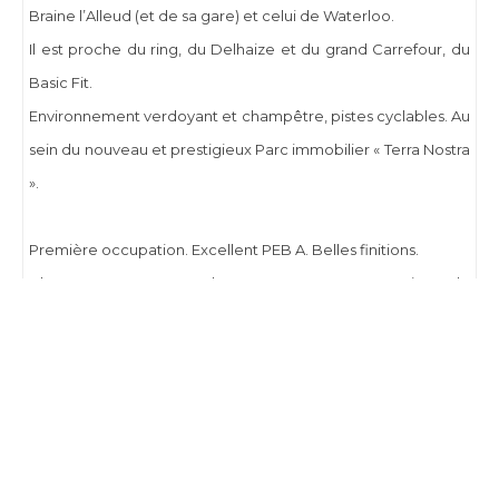
Braine l’Alleud (et de sa gare) et celui de Waterloo.
Il est proche du ring, du Delhaize et du grand Carrefour, du
Basic Fit.
Environnement verdoyant et champêtre, pistes cyclables. Au
sein du nouveau et prestigieux Parc immobilier « Terra Nostra
».
Première occupation. Excellent PEB A. Belles finitions.
Charges communes de nettoyage et entretien de
l’immeuble : 100€.
Raccordement à la fibre (gratuit 6 mois).
Plus d’infos : 0471.722.144 delphine@charlesimmo.be