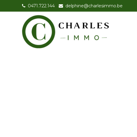
0471.722.144
-
delphine@charlesimmo.be