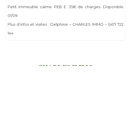
Petit immeuble calme. PEB E. 35€ de charges. Disponible
01/09.
Plus d’infos et visites : Delphine – CHARLES IMMO – 0471 722
144
CHARLES IMMO
Groenlaan 54 - RHODE-SAINT-GENESE
Tél. : 0471.722.144
Mail : delphine@charlesimmo.be
Numéro d'entreprise : BE1009 44 32 67
BIC: KREDBEBB
Compte tiers: BE28 9501 6992 3420
RC Professionnelle : AXA NUMERO DE POLICE 730 390 160
Agent immobilier agréé - Belgique - IPI Delphine 513.889 -