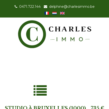
0471.722.144
-
delphine@charlesimmo.be
STUDIO À BRUXELLES (1000)
735 €