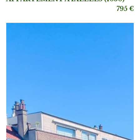
795 €