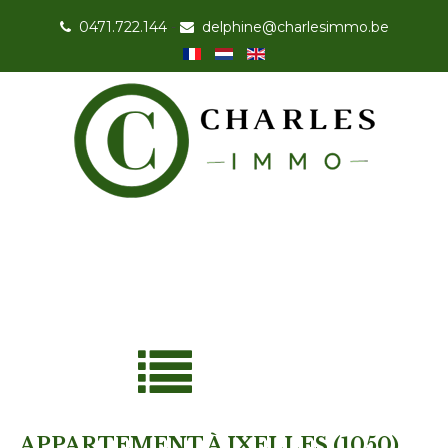
0471.722.144
-
delphine@charlesimmo.be
APPARTEMENT À IXELLES (1050)