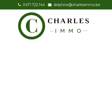
0471.722.144
-
delphine@charlesimmo.be