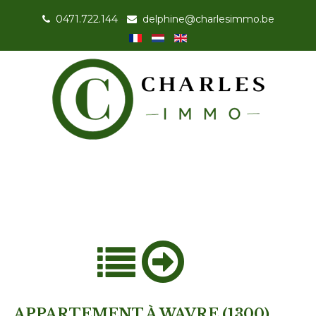
0471.722.144
-
delphine@charlesimmo.be
APPARTEMENT À WAVRE (1300)