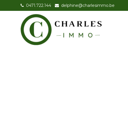
0471.722.144
-
delphine@charlesimmo.be