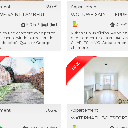
ement
1.350 €
Appartement
E-SAINT-LAMBERT
WOLUWE-SAINT-PIERRE
150 m²
1
1
50 m²
lex une chambre avec petite
Visites et plus d’infos : Appelez
uvant servir de bureau ou de
directement Tiziana au 0483 70
 de bébé. Quartier Georges-
CHARLES IMMO. Appartement 
...
chambre...
ement
785 €
Appartement
WATERMAEL-BOITSFORT