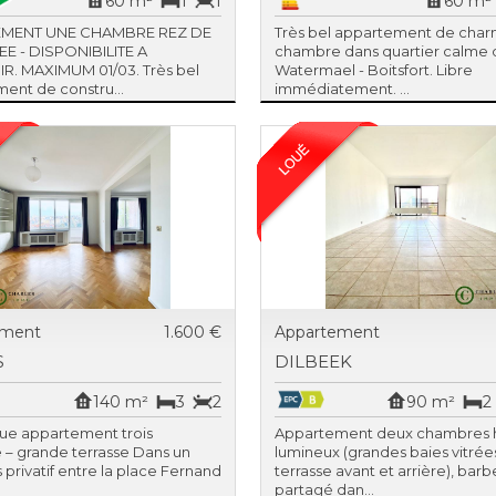
60 m²
1
1
60 m²
EMENT UNE CHAMBRE REZ DE
Très bel appartement de cha
E - DISPONIBILITE A
chambre dans quartier calme 
. MAXIMUM 01/03. Très bel
Watermael - Boitsfort. Libre
ent de constru...
immédiatement. ...
ement
1.600 €
Appartement
S
DILBEEK
140 m²
3
2
90 m²
2
ue appartement trois
Appartement deux chambres 
– grande terrasse Dans un
lumineux (grandes baies vitrée
s privatif entre la place Fernand
terrasse avant et arrière), bar
partagé dan...