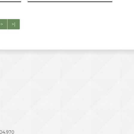
>>
>|
504.970