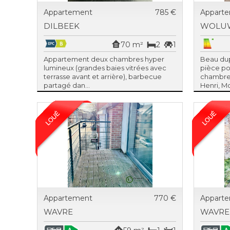
Appartement
785 €
Appart
DILBEEK
WOLUW
70 m²
2
1
Appartement deux chambres hyper
Beau dup
lumineux (grandes baies vitrées avec
pièce po
terrasse avant et arrière), barbecue
chambre
partagé dan...
Henri, Mo
Appartement
770 €
Appart
WAVRE
WAVRE