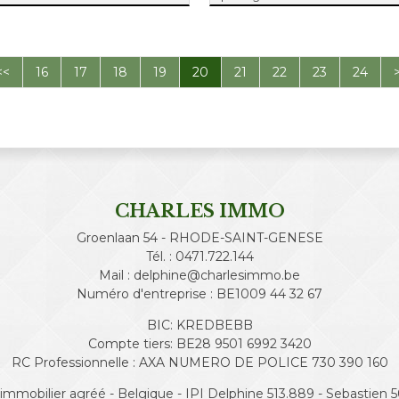
<<
16
17
18
19
20
21
22
23
24
CHARLES IMMO
Groenlaan 54 - RHODE-SAINT-GENESE
Tél. : 0471.722.144
Mail : delphine@charlesimmo.be
Numéro d'entreprise : BE1009 44 32 67
BIC: KREDBEBB
Compte tiers: BE28 9501 6992 3420
RC Professionnelle : AXA NUMERO DE POLICE 730 390 160
immobilier agréé - Belgique - IPI Delphine 513.889 - Sebastien 