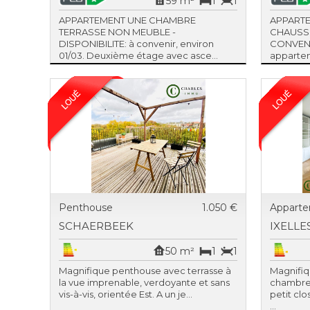
59 m²
1
1
APPARTEMENT UNE CHAMBRE
APPART
TERRASSE NON MEUBLE -
CHAUSSE
DISPONIBILITE: à convenir, environ
CONVENIR
01/03. Deuxième étage avec asce...
appartem
Penthouse
1.050 €
Appart
SCHAERBEEK
IXELLE
50 m²
1
1
Magnifique penthouse avec terrasse à
Magnifiq
la vue imprenable, verdoyante et sans
chambre 
vis-à-vis, orientée Est. A un je...
petit clo
...