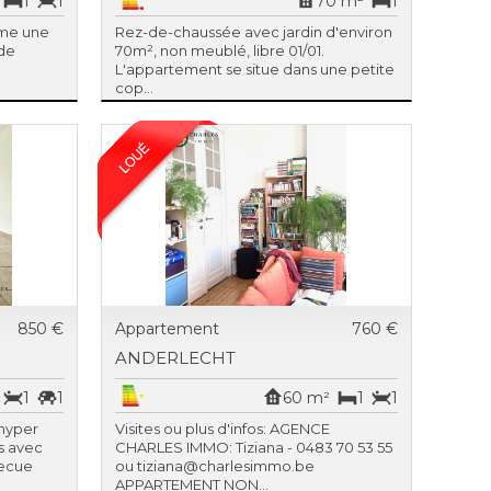
1
1
70 m²
1
rme une
Rez-de-chaussée avec jardin d'environ
de
70m², non meublé, libre 01/01.
L'appartement se situe dans une petite
cop...
850 €
Appartement
760 €
ANDERLECHT
1
1
60 m²
1
1
hyper
Visites ou plus d'infos: AGENCE
s avec
CHARLES IMMO: Tiziana - 0483 70 53 55
becue
ou tiziana@charlesimmo.be
APPARTEMENT NON...