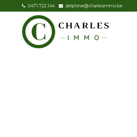
0471.722.144
-
delphine@charlesimmo.be