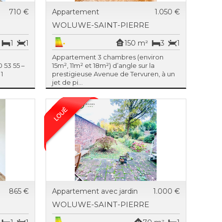
710 €
Appartement
1.050 €
WOLUWE-SAINT-PIERRE
1
1
150 m²
3
1
Appartement 3 chambres (environ
 53 55 –
15m², 11m² et 18m²) d’angle sur la
1
prestigieuse Avenue de Tervuren, à un
jet de pi...
865 €
Appartement avec jardin
1.000 €
WOLUWE-SAINT-PIERRE