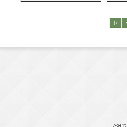
|<
Agent 