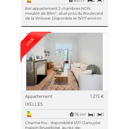
85 m²
2
1
Bel appartement 2 chambres NON
meublé de 85m², situé près du Boulevard
de la Woluwe. Disponible le 15/07 environ.
...
Appartement
1.275 €
IXELLES
75 m²
1
1
Charme fou - disponibilité 1/07. Dans jolie
maison Bruxelloise, au rez-de-