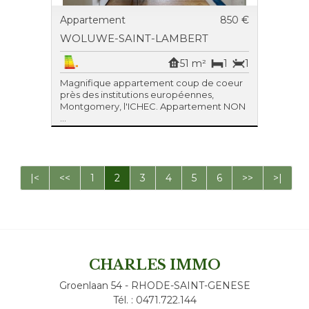
Appartement
850 €
WOLUWE-SAINT-LAMBERT
51 m²
1
1
Magnifique appartement coup de coeur
près des institutions européennes,
Montgomery, l'ICHEC. Appartement NON
...
|<
<<
1
2
3
4
5
6
>>
>|
CHARLES IMMO
Groenlaan 54 - RHODE-SAINT-GENESE
Tél. : 0471.722.144