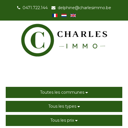
0471.722.144
-
delphine@charlesimmo.be
Toutes les communes
Tous les types
Tous les prix