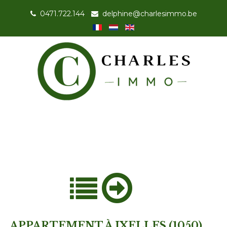
0471.722.144
-
delphine@charlesimmo.be
APPARTEMENT À IXELLES (1050)