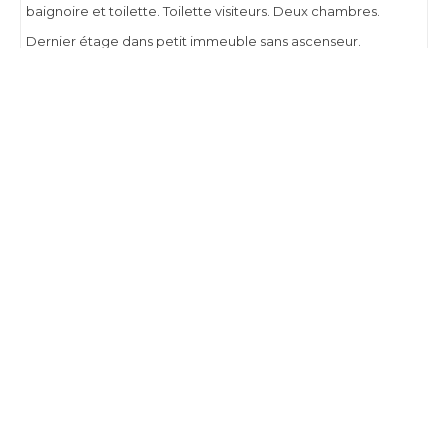
baignoire et toilette. Toilette visiteurs. Deux chambres.
Dernier étage dans petit immeuble sans ascenseur.
Charges: 250€ comprenant tout sauf internet et TV. PEB G.
CHARLES IMMO
Groenlaan 54 - RHODE-SAINT-GENESE
Tél. : 0471.722.144
Mail : delphine@charlesimmo.be
Numéro d'entreprise : BE1009 44 32 67
BIC: KREDBEBB
Compte tiers: BE28 9501 6992 3420
RC Professionnelle : AXA NUMERO DE POLICE 730 390 160
Agent immobilier agréé - Belgique - IPI Delphine 513.889 -
Sebastien 504.970
Soumis au code de déontologie suivant l'arrêté royal du 27