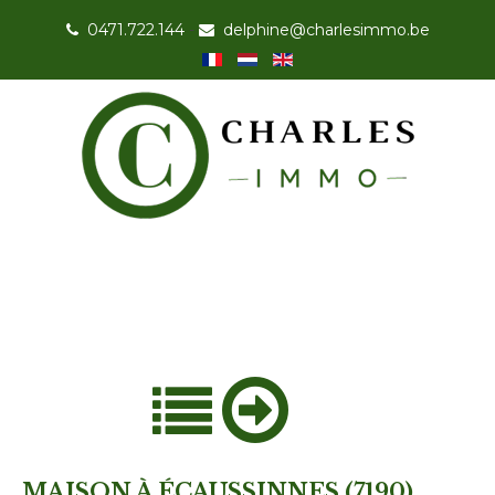
0471.722.144
-
delphine@charlesimmo.be
MAISON À ÉCAUSSINNES (7190)