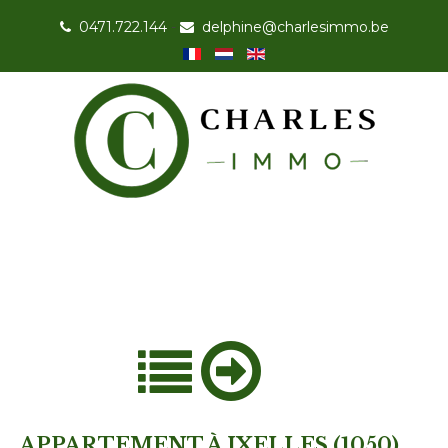
0471.722.144
-
delphine@charlesimmo.be
APPARTEMENT À IXELLES (1050)